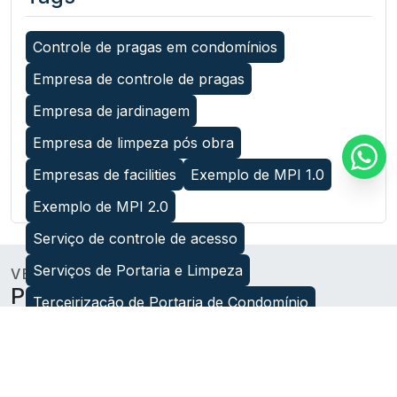
Controle de pragas em condomínios
Empresa de controle de pragas
Empresa de jardinagem
Empresa de limpeza pós obra
Empresas de facilities
Exemplo de MPI 1.0
Exemplo de MPI 2.0
Serviço de controle de acesso
Serviços de Portaria e Limpeza
VEJA MAIS
Publicações relacionadas
Terceirização de Portaria de Condomínio
controle de pragas em condomínios
empresa de dedetização em sp